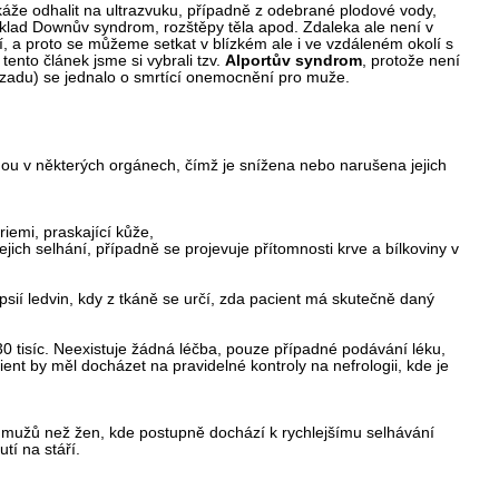
káže odhalit na ultrazvuku, případně z odebrané plodové vody,
íklad Downův syndrom, rozštěpy těla apod. Zdaleka ale není v
, a proto se můžeme setkat v blízkém ale i ve vzdáleném okolí s
ento článek jsme si vybrali tzv.
Alportův syndrom
, protože není
dozadu) se jednalo o smrtící onemocnění pro muže.
ou v některých orgánech, čímž je snížena nebo narušena jejich
iemi, praskající kůže,
ejich selhání, případně se projevuje přítomnosti krve a bílkoviny v
sií ledvin, kdy z tkáně se určí, zda pacient má skutečně daný
0 tisíc. Neexistuje žádná léčba, pouze případné podávání léku,
ient by měl docházet na pravidelné kontroly na nefrologii, kde je
u mužů než žen, kde postupně dochází k rychlejšímu selhávání
tí na stáří.