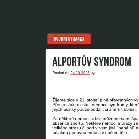
Menu
Skip to content
ÚVODNÍ STRÁNKA
ALPORTŮV SYNDROM
Posted on
24.10.2025
by
Žijeme sice v 21. století plné převratných 
Přesto stále existují nemoci, syndromy, kter
jejich účinky pouze oddálit či zmírnit bolest.
Za některé nemoci si tzv. můžeme sami špatn
absence sportu. Některé nemoci a úrazy se 
velkého stresu či pod vlivem jiné “banální”
nějakou genovou mutaci v našem těle.