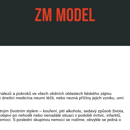
ZM MODEL
vynálezů a pokroků ve všech vědních oblastech lidského zájmu.
é dnešní medicína neumí léčit, nebo nezná příčiny jejich vzniku, umí
ým životním stylem – kouření, pití alkoholu, sedavý způsob života,
objeví po nehodě nebo nenadálé situaci v podobě mrtvic, infarktů,
 nemoci. S poslední skupinou nemocí se rodíme, obvykle se jedná o