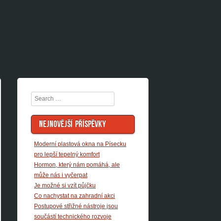
Search
NEJNOVĚJŠÍ PŘÍSPĚVKY
Moderní plastová okna na Písecku
pro lepší tepelný komfort
Hormon, který nám pomáhá, ale
může nás i vyčerpat
Je možné si vzít půjčku
Co nachystat na zahradní akci
Postupové střižné nástroje jsou
součástí technického rozvoje