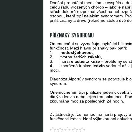
Dnešní prenatální medicína je vyspělá a do
celou řadu vrozených chorob – jako je např
silách doktorů rozpoznat všechna nebezpečí
osobou, která trpí nějakým syndromem. Pro t
příliš známý a dříve (řekněme století dvě 
Příznaky syndromu
Onemocnění se vyznačuje chybějící bílkovin
funkčnost. Mezi hlavní příznaky pak patří:
1.
nedoslýchavost
,
2. tvorba šedých
zákalů
,
3. horší
elasticita
kůže
– problémy se str
4. zhoršená funkce
ledvin
vedoucí až k j
moči.
Diagnóza Alportův syndrom se potvrzuje biop
syndrom.
Onemocněním trpí přibližně jeden člověk z 3
dialýza ledvin nebo jejich transplantace. Pac
zkoumána moč za posledních 24 hodin.
Zvláštností je, že nemoc má horší projevy 
funkčnosti ledvin. Není výjimkou ani ohluchnu