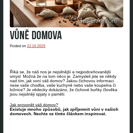
VŮNĚ DOMOVA
Posted on
22.10.2025
Říká se, že náš nos je nejsilnější a nejpodceňovanější
smysl. Možná že na tom něco je. Zamysleli jste se někdy
nad tím, jak voní váš domov? Jakou čichovou informaci
nese vaše chodba, vaše kuchyně nebo vaše koupelna či
ložnice? Je vědecky dokázáno, že čichové buňky člověka
jsou nejsilněji spjaty s pamětí.
Jak provonět váš domov?
Existuje mnoho způsobů, jak zpříjemnit vůni v našich
domovech. Nechte se tímto článkem inspirovat.