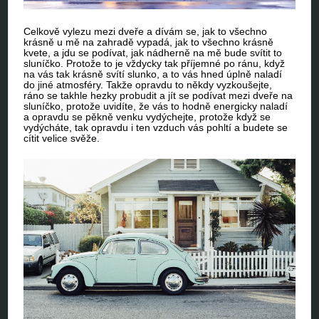
Celkově vylezu mezi dveře a dívám se, jak to všechno
krásně u mě na zahradě vypadá, jak to všechno krásně
kvete, a jdu se podívat, jak nádherně na mě bude svítit to
sluníčko. Protože to je vždycky tak příjemné po ránu, když
na vás tak krásně svítí slunko, a to vás hned úplně naladí
do jiné atmosféry. Takže opravdu to někdy vyzkoušejte,
ráno se takhle hezky probudit a jít se podívat mezi dveře na
sluníčko, protože uvidíte, že vás to hodně energicky naladí
a opravdu se pěkně venku vydýchejte, protože když se
vydýcháte, tak opravdu i ten vzduch vás pohltí a budete se
cítit velice svěže.