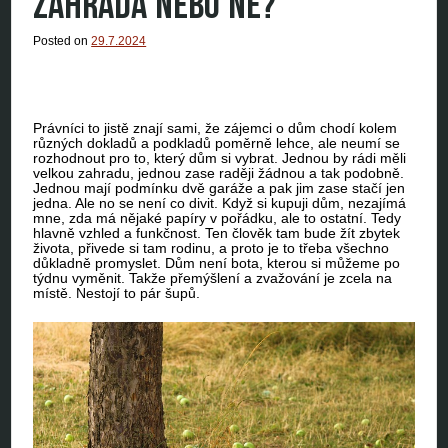
ZAHRADA NEBO NE?
Posted on
29.7.2024
Právníci to jistě znají sami, že zájemci o dům chodí kolem
různých dokladů a podkladů poměrně lehce, ale neumí se
rozhodnout pro to, který dům si vybrat. Jednou by rádi měli
velkou zahradu, jednou zase raději žádnou a tak podobně.
Jednou mají podmínku dvě garáže a pak jim zase stačí jen
jedna. Ale no se není co divit. Když si kupuji dům, nezajímá
mne, zda má nějaké papíry v pořádku, ale to ostatní. Tedy
hlavně vzhled a funkčnost. Ten člověk tam bude žít zbytek
života, přivede si tam rodinu, a proto je to třeba všechno
důkladně promyslet. Dům není bota, kterou si můžeme po
týdnu vyměnit. Takže přemýšlení a zvažování je zcela na
místě. Nestojí to pár šupů.