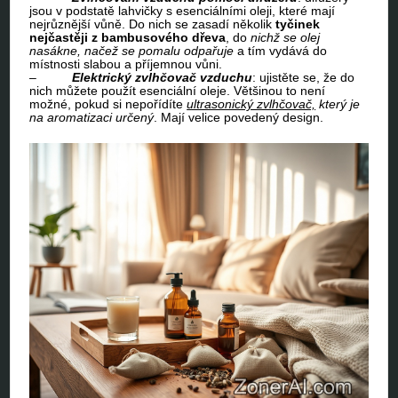
jsou v podstatě lahvičky s esenciálními oleji, které mají
nejrůznější vůně. Do nich se zasadí několik
tyčinek
nejčastěji z bambusového dřeva
, do
nichž se olej
nasákne, načež se pomalu odpařuje
a tím vydává do
místnosti slabou a příjemnou vůni.
–
Elektrický zvlhčovač vzduchu
: ujistěte se, že do
nich můžete použít esenciální oleje. Většinou to není
možné, pokud si nepořídíte
ultrasonický zvlhčovač,
který je
na aromatizaci určený
. Mají velice povedený design.