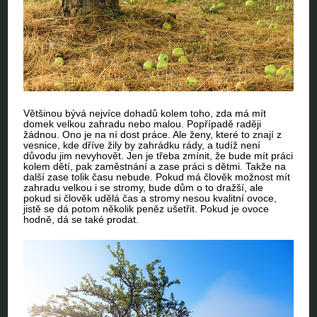
Většinou bývá nejvíce dohadů kolem toho, zda má mít
domek velkou zahradu nebo malou. Popřípadě raději
žádnou. Ono je na ní dost práce. Ale ženy, které to znají z
vesnice, kde dříve žily by zahrádku rády, a tudíž není
důvodu jim nevyhovět. Jen je třeba zmínit, že bude mít práci
kolem dětí, pak zaměstnání a zase práci s dětmi. Takže na
další zase tolik času nebude. Pokud má člověk možnost mít
zahradu velkou i se stromy, bude dům o to dražší, ale
pokud si člověk udělá čas a stromy nesou kvalitní ovoce,
jistě se dá potom několik peněz ušetřit. Pokud je ovoce
hodně, dá se také prodat.