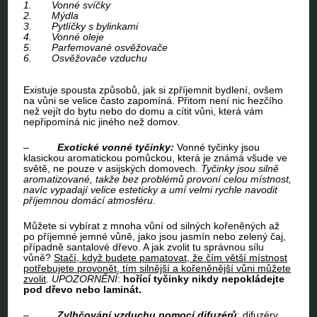
1.
Vonné svíčky
2.
Mýdla
3.
Pytlíčky s bylinkami
4.
Vonné oleje
5.
Parfemované osvěžovače
6.
Osvěžovače vzduchu
Existuje spousta způsobů, jak si zpříjemnit bydlení, ovšem
na vůni se velice často zapomíná. Přitom není nic hezčího
než vejít do bytu nebo do domu a cítit vůni, která vám
nepřipomíná nic jiného než domov.
–
Exotické vonné tyčinky:
Vonné tyčinky jsou
klasickou aromatickou pomůckou, která je známá všude ve
světě, ne pouze v asijských domovech.
Tyčinky jsou silně
aromatizované, takže bez problémů provoní celou místnost,
navíc vypadají velice esteticky a umí velmi rychle navodit
příjemnou domácí atmosféru
.
Můžete si vybírat z mnoha vůní od silných kořeněných až
po příjemné jemné vůně, jako jsou jasmín nebo zelený čaj,
případně santalové dřevo. A jak zvolit tu správnou sílu
vůně?
Stačí, když budete pamatovat, že čím větší místnost
potřebujete provonět, tím silnější a kořeněnější vůni můžete
zvolit
.
UPOZORNĚNÍ
:
hořící tyčinky nikdy nepokládejte
pod dřevo nebo laminát.
–
Zvlhčování vzduchu pomocí difuzérů
: difuzéry