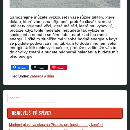
Samozřejmě můžete vyzkoušet i vaše různé taktiky, které
děláte, které vám jsou příjemné, protože člověk si musí
udělat ty příjemné věci, které má rád, které mu vyhovují,
protože když tohle neděláte, nebudete tak vyloženě
spokojení a nemáte se čím nabít, například tou ranní
energií. Určitě to sluníčko má v sobě hodně energie a když
se půjdete podívat za ním, tak vám to dodá mnohem větší
energii. Určitě tohle vyzkoušejte, protože uvidíte, že vás to
do chvilky změní a budete nádherně naladění a budete mít
plno energie.
Share
Post
Save
Filed Under:
Zahrada a dům
Search
NEJNOVĚJŠÍ PŘÍSPĚVKY
Moderní plastová okna na Písecku pro lepší tepelný komfort