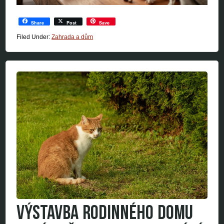
Share
Post
Save
Filed Under:
Zahrada a dům
VÝSTAVBA RODINNÉHO DOMU