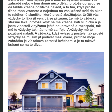
zahradě nebo v tom domě něco dělat, protože opravdu se
dá takhle krásně pozitivně naladit, a to tím, když prostě
třeba ráno vstanete a najednou na vás krásně svítí do oken
to nádherné sluníčko, které prostě zbožňujete. Určitě vás
vždycky to láká jít ven. Já se přiznám, že mě to vždycky
strašně láká, protože když na mě krásně svítí sluníčko a já
jsem v posteli v pyžamu ještě neupravená a rozespalá, tak
mě to vždycky tak nádherně zahřeje. A vždycky mě to
pozitivně naladí. A vždycky, když vylezu z postele, tak prostě
vždycky se musím jít podívat mezi dveře, protože moje
zahrádka je víc taková zarostlá květinami a je to takové
krásné se na to dívat.