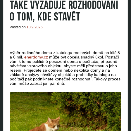
TAKÉ VYŽADUJE ROZHODOVÁNÍ
O TOM, KDE STAVĚT
Posted on
13.9.2025
Výběr rodinného domu z katalogu rodinných domů na klíč 5
a 6 mil.
enerdomy.cz
může být docela snadný úkol. Postačí
vám k tomu poklidné posezení doma u počítače, případně
návštěva vzorového objektu, abyste měli představu o jeho
řešení. Projedete se domem nebo několika domy a na
základě analýzy návštěvy objektů a prohlídky katalogu na
počítači pak podniknete konečné rozhodnutí. Takový proces
vám může zabrat jen pár dnů.