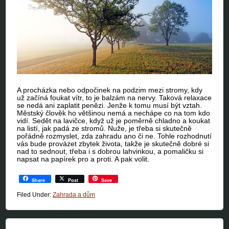
A procházka nebo odpočinek na podzim mezi stromy, kdy
už začíná foukat vítr, to je balzám na nervy. Taková relaxace
se nedá ani zaplatit penězi. Jenže k tomu musí být vztah.
Městský člověk ho většinou nemá a nechápe co na tom kdo
vidí. Sedět na lavičce, když už je poměrně chladno a koukat
na listí, jak padá ze stromů. Nuže, je třeba si skutečně
pořádně rozmyslet, zda zahradu ano či ne. Tohle rozhodnutí
vás bude provázet zbytek života, takže je skutečně dobré si
nad to sednout, třeba i s dobrou lahvinkou, a pomaličku si
napsat na papírek pro a proti. A pak volit.
Share
Post
Save
Filed Under:
Zahrada a dům