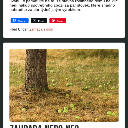
úvahu. A pamatujte na to, že stavba rodinného domu na klíč
není nákup spotřebního zboží za pár stovek, které snadno
nahradíte za pár týdnů jiným výrobkem.
Share
Post
Save
Filed Under:
Zahrada a dům