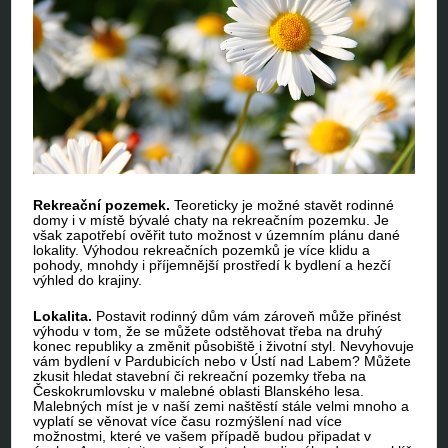
Rekreační pozemek.
Teoreticky je možné stavět rodinné
domy i v místě bývalé chaty na rekreačním pozemku. Je
však zapotřebí ověřit tuto možnost v územním plánu dané
lokality. Výhodou rekreačních pozemků je více klidu a
pohody, mnohdy i příjemnější prostředí k bydlení a hezčí
výhled do krajiny.
Lokalita.
Postavit rodinný dům vám zároveň může přinést
výhodu v tom, že se můžete odstěhovat třeba na druhý
konec republiky a změnit působiště i životní styl. Nevyhovuje
vám bydlení v Pardubicích nebo v Ústí nad Labem? Můžete
zkusit hledat stavební či rekreační pozemky třeba na
Českokrumlovsku v malebné oblasti Blanského lesa.
Malebných míst je v naší zemi naštěstí stále velmi mnoho a
vyplatí se věnovat více času rozmýšlení nad více
možnostmi, které ve vašem případě budou připadat v